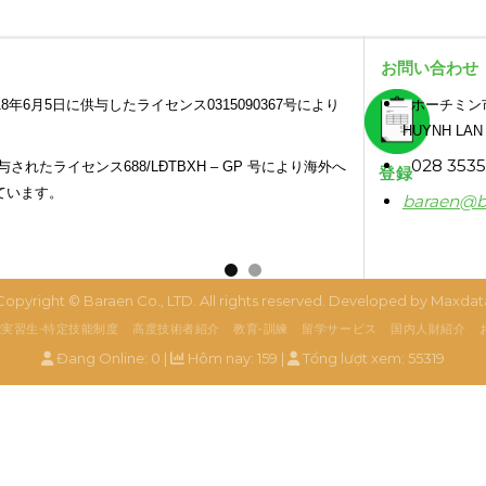
お問い合わせ
年6月5日に供与したライセンス0315090367号により
ホーチミン市、
HUYNH LAN
028 3535 
与されたライセンス688/LĐTBXH – GP 号により海外へ
登録
ています。
baraen@b
Copyright ©
Baraen Co., LTD
. All rights reserved. Developed by
Maxdat
実習生-特定技能制度
高度技術者紹介
教育‐訓練
留学サービス
国内人財紹介
Đang Online: 0 |
Hôm nay: 159 |
Tổng lượt xem: 55319