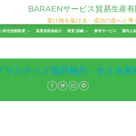
BARAEN
サービス貿易生産有
架け橋を架ける－成功の道へと導
生-特定技能制度
高度技術者紹介
教育‐訓練
留学サービス
国内人
プラスチック製品検品・女６名募