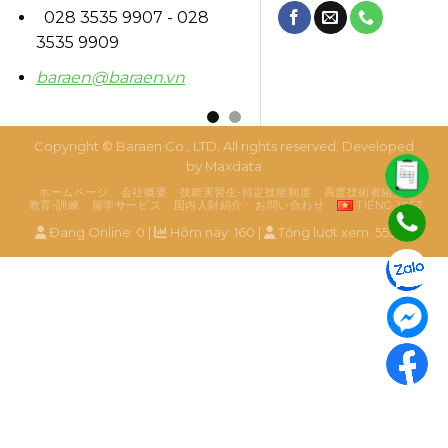
028 3535 9907 - 028
3535 9909
baraen@baraen.vn
Copyright ©
Baraen Co., LTD
. All rights reserved. Developed
by
Maxdata
ホームページ
会社概要
技能実習生-特定技能制度
高度技術者紹介
教育‐訓練
留学サービス
国内人財紹介
お問い合わせ
TIẾNG VIỆT
Đang Online: 0 |
Hôm nay: 160 |
Tổng lượt xem: 55320