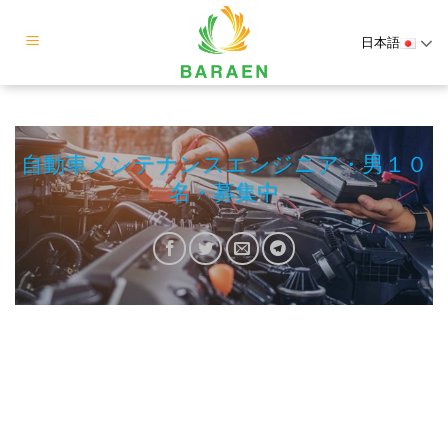
Skip
to
日本語
content
自動車メンテナンスエンジニア・男１０
名・募集中