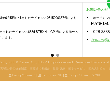
お問い合わせ
年6月5日に供与したライセンス0315090367号により
ホーチミン市、
HUYNH LAN
028 3535 
与されたライセンス688/LĐTBXH – GP 号により海外へ
ています。
baraen@b
Copyright ©
Baraen Co., LTD
. All rights reserved. Developed by
Maxdat
実習生-特定技能制度
高度技術者紹介
教育‐訓練
留学サービス
国内人財紹介
Đang Online: 0 |
Hôm nay: 128 |
Tổng lượt xem: 55288