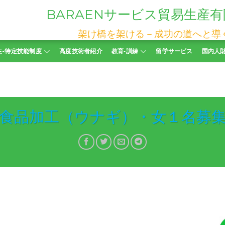
BARAEN
サービス貿易生産有
架け橋を架ける－成功の道へと導
生-特定技能制度
高度技術者紹介
教育‐訓練
留学サービス
国内人
食品加工（ウナギ）・女１名募