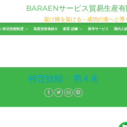
BARAEN
サービス貿易生産有
架け橋を架ける－成功の道へと導
生-特定技能制度
高度技術者紹介
教育‐訓練
留学サービス
国内人
特定技能·・男４名