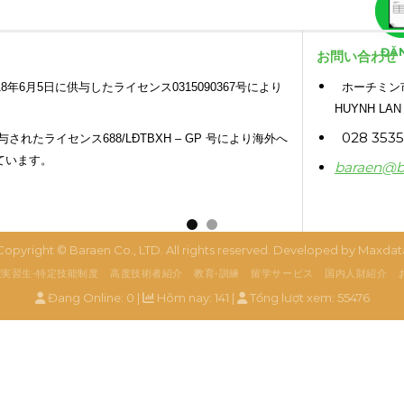
ĐĂ
お問い合わせ
年6月5日に供与したライセンス0315090367号により
ホーチミン市、
HUYNH LAN
028 3535 
与されたライセンス688/LĐTBXH – GP 号により海外へ
ています。
baraen@b
Copyright ©
Baraen Co., LTD
. All rights reserved. Developed by
Maxdat
実習生-特定技能制度
高度技術者紹介
教育‐訓練
留学サービス
国内人財紹介
Đang Online: 0 |
Hôm nay: 141 |
Tổng lượt xem: 55476