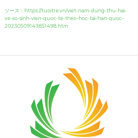
ソース：https://tuoitre.vn/viet-nam-dung-thu-hai-
ve-so-sinh-vien-quoc-te-theo-hoc-tai-han-quoc-
20230509143851498.htm