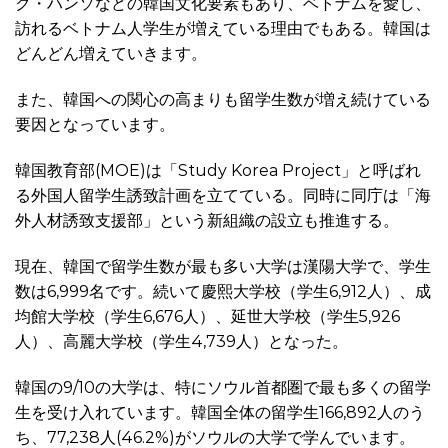
ク・ハンソなどの韓国文化要素もあり、ベトナムを愛し、
訪れるベトナム人学生が増えている理由でもある。韓国は
どんどん増えていきます。
また、韓国への関心の高まりも留学生数が増え続けている
要因となっています。
韓国教育部(MOE)は「Study Korea Project」と呼ばれ
る外国人留学生誘致計画を立てている。同時に同庁は「海
外人材誘致支援部」という新組織の設立も推進する。
現在、韓国で留学生数が最も多い大学は漢陽大学で、学生
数は6,999名です。続いて慶熙大学校（学生6,912人）、成
均館大学校（学生6,676人）、延世大学校（学生5,926
人）、高麗大学校（学生4,739人）となった。
韓国の9/10の大学は、特にソウル首都圏で最も多くの留学
生を受け入れています。韓国全体の留学生166,892人のう
ち、77,238人(46.2%)がソウルの大学で学んでいます。