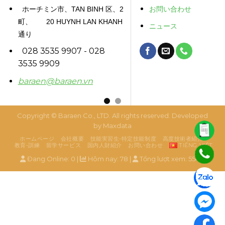
ホーチミン市、TAN BINH 区、2
お問い合わせ
町、 20 HUYNH LAN KHANH
ニュース
通り
028 3535 9907 - 028
3535 9909
baraen@baraen.vn
Copyright ©
Baraen Co., LTD
. All rights reserved. Developed
by
Maxdata
ホームページ
会社概要
技能実習生-特定技能制度
高度技術者紹介
教育‐訓練
留学サービス
国内人財紹介
お問い合わせ
TIẾNG VIỆT
Đang Online: 0 |
Hôm nay: 78 |
Tổng lượt xem: 55413