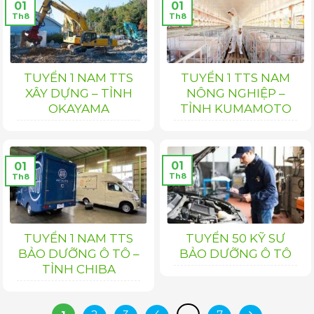
01
01
Th8
Th8
TUYỂN 1 NAM TTS
TUYỂN 1 TTS NAM
XÂY DỰNG – TỈNH
NÔNG NGHIỆP –
OKAYAMA
TỈNH KUMAMOTO
01
01
Th8
Th8
TUYỂN 1 NAM TTS
TUYỂN 50 KỸ SƯ
BẢO DƯỠNG Ô TÔ –
BẢO DƯỠNG Ô TÔ
TỈNH CHIBA