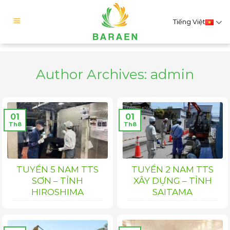
Skip
to
Tiếng Việt
content
Author Archives:
admin
01
01
Th8
Th8
TUYỂN 5 NAM TTS
TUYỂN 2 NAM TTS
SƠN – TỈNH
XÂY DỰNG – TỈNH
HIROSHIMA
SAITAMA